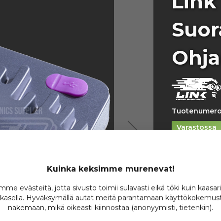
Link
Suor
Ohja
Tuotenumero
Varastossa
Ole ensimmäin
1 0
Kuinka keksimme murenevat!
/
me evästeitä, jotta sivusto toimii sulavasti eikä töki kuin kaasar
kasella. Hyväksymällä autat meitä parantamaan käyttökokemust
näkemään, mikä oikeasti kiinnostaa (anonyymisti, tietenkin).