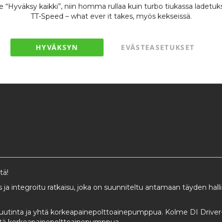
se “Hyväksy kaikki”, niin homma rullaa kuin turbo tiukassa ladetuk
TT-Speed – what ever it takes, myös kekseissä.
Lisää toivel
HYVÄKSYN
EVÄSTEASETUKSET
Vain
1
jäljellä
tä!
ja integroitu ratkaisu, joka on suunniteltu antamaan täyden halli
rasuutinta ja yhtä korkeapainepolttoainepumppua. Kolme DI Drive