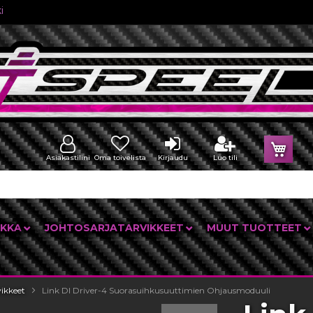
i
Osto
Asiakastilini
Oma toivelista
Kirjaudu
Luo tili
IKKA
JOHTOSARJATARVIKKEET
MUUT TUOTTEET
vikkeet
Link DI Driver-4 Suorasuihkusuuttimien Ohjausmoduuli