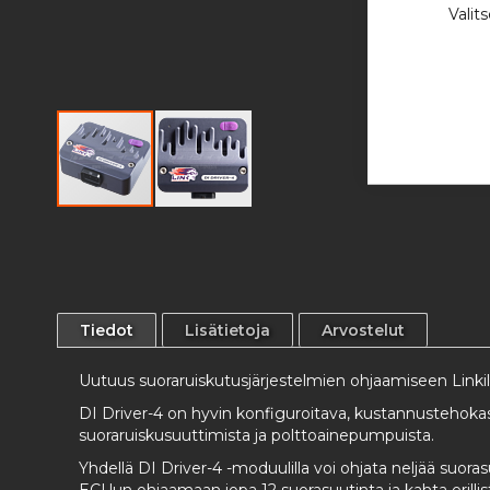
Valit
Skip
to
the
beginning
of
the
Tiedot
Lisätietoja
Arvostelut
images
gallery
Uutuus suoraruiskutusjärjestelmien ohjaamiseen Linkil
DI Driver-4 on hyvin konfiguroitava, kustannustehokas 
suoraruiskusuuttimista ja polttoainepumpuista.
Yhdellä DI Driver-4 -moduulilla voi ohjata neljää suo