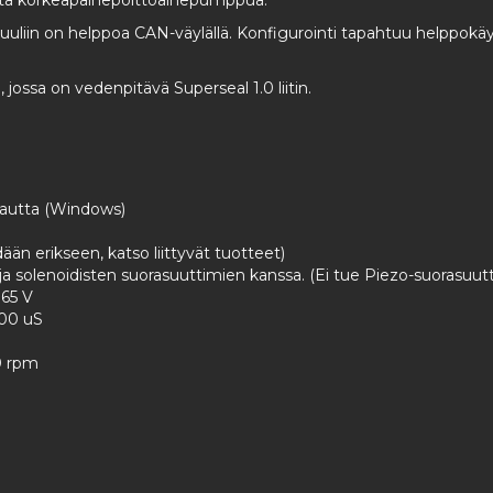
listä korkeapainepolttoainepumppua.
in on helppoa CAN-väylällä. Konfigurointi tapahtuu helppokäyttö
 jossa on vedenpitävä Superseal 1.0 liitin.
 kautta (Windows)
än erikseen, katso liittyvät tuotteet)
a solenoidisten suorasuuttimien kanssa. (Ei tue Piezo-suorasuutt
 65 V
000 uS
0 rpm