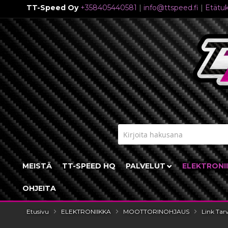
TT-Speed Oy
+358405440581
|
info@ttspeed.fi
|
Etätuk
Skip
to
Content
MEISTÄ
TT-SPEED HQ
PALVELUT
ELEKTRONI
OHJEITA
Etusivu
ELEKTRONIIKKA
MOOTTORINOHJAUS
Link Tar
Skip