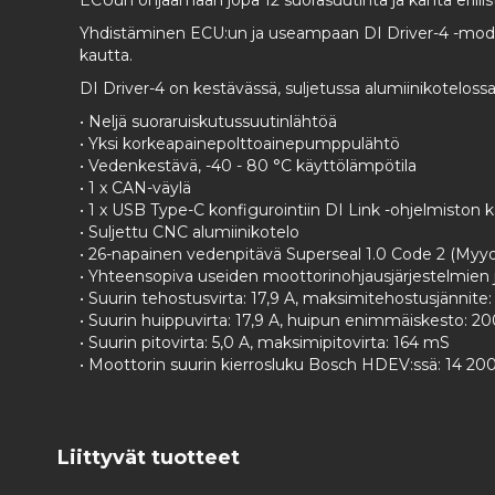
ECUun ohjaamaan jopa 12 suorasuutinta ja kahta eril
Yhdistäminen ECU:un ja useampaan DI Driver-4 -moduuli
kautta.
DI Driver-4 on kestävässä, suljetussa alumiinikotelossa,
• Neljä suoraruiskutussuutinlähtöä
• Yksi korkeapainepolttoainepumppulähtö
• Vedenkestävä, -40 - 80 °C käyttölämpötila
• 1 x CAN-väylä
• 1 x USB Type-C konfigurointiin DI Link -ohjelmiston
• Suljettu CNC alumiinikotelo
• 26-napainen vedenpitävä Superseal 1.0 Code 2 (Myydä
• Yhteensopiva useiden moottorinohjausjärjestelmien j
• Suurin tehostusvirta: 17,9 A, maksimitehostusjännite:
• Suurin huippuvirta: 17,9 A, huipun enimmäiskesto: 2
• Suurin pitovirta: 5,0 A, maksimipitovirta: 164 mS
• Moottorin suurin kierrosluku Bosch HDEV:ssä: 14 20
Liittyvät tuotteet