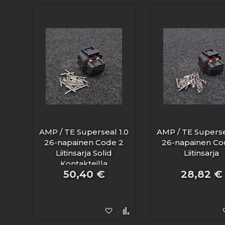
AMP / TE Superseal 1.0
AMP / TE Superse
26-napainen Code 2
26-napainen Co
Liitinsarja Solid
Liitinsarja
Kontakteilla
50,40 €
28,82 €
Lisää toivelistaan
Lisää vertailuun