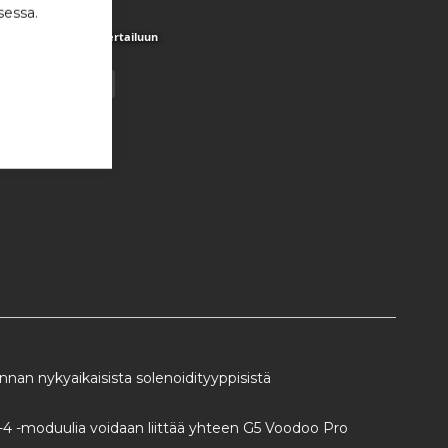
sessa.
istaan
Lisää vertailuun
nnan nykyaikaisista solenoidityyppisistä
r-4 -moduulia voidaan liittää yhteen G5 Voodoo Pro