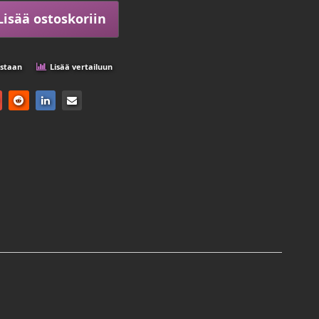
Lisää ostoskoriin
istaan
Lisää vertailuun