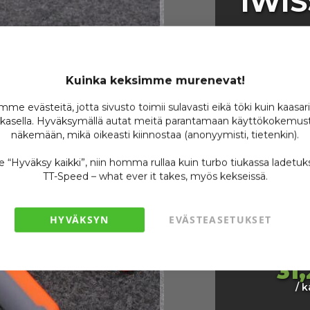
IWIS
Puri
Tiiv
Kuinka keksimme murenevat!
me evästeitä, jotta sivusto toimii sulavasti eikä töki kuin kaasar
Kont
kasella. Hyväksymällä autat meitä parantamaan käyttökokemust
näkemään, mikä oikeasti kiinnostaa (anonyymisti, tietenkin).
se “Hyväksy kaikki”, niin homma rullaa kuin turbo tiukassa ladetuk
TT-Speed – what ever it takes, myös kekseissä.
Tuotenumero
Varastossa
HYVÄKSYN
EVÄSTEASETUKSET
Ole ensimmäin
31,
/ 