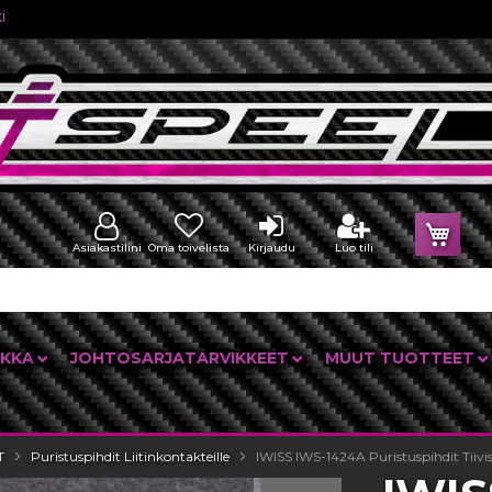
i
Osto
Asiakastilini
Oma toivelista
Kirjaudu
Luo tili
IKKA
JOHTOSARJATARVIKKEET
MUUT TUOTTEET
T
Puristuspihdit Liitinkontakteille
IWISS IWS-1424A Puristuspihdit Tiivi