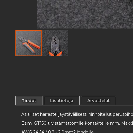
Skip
to
the
beginning
of
the
images
Tiedot
Lisätietoja
Arvostelut
gallery
Asialliset harrastelijaystävällisesti hinnoitellut peruspih
Esim. GT150 tiivistämättömille kontakteille mm. MaxxE
AWG 24-14 / 0.2 - 2.0mm2 johdoille