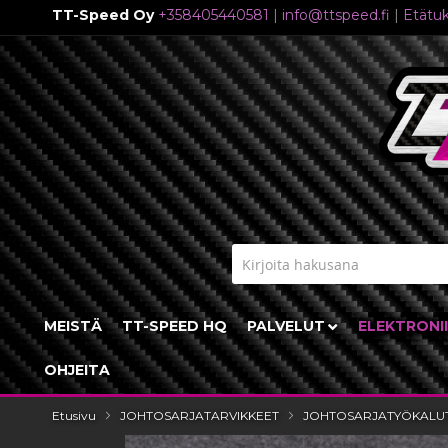
TT-Speed Oy
+358405440581
|
info@ttspeed.fi
|
Etätuk
Skip
to
Content
MEISTÄ
TT-SPEED HQ
PALVELUT
ELEKTRONI
OHJEITA
Etusivu
JOHTOSARJATARVIKKEET
JOHTOSARJATYÖKALU
Skip