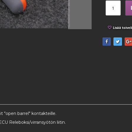
Lisää toivel
dit "open barrel" kontakteille.
CU Releboksi/virransyötön liitin.