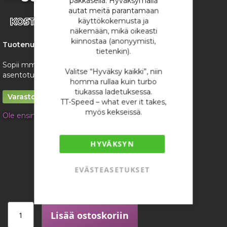
pakkasella. Hyväksymällä
the
autat meitä parantamaan
images
käyttökokemusta ja
gallery
näkemään, mikä oikeasti
kiinnostaa (anonyymisti,
Tuotenumero:
4797
tietenkin).
Sopii mm. Mercedes-Benz M104 kampiakselin
Valitse “Hyväksy kaikki”, niin
asentotunnistimeen
homma rullaa kuin turbo
tiukassa ladetuksessa.
Varastossa
TT-Speed – what ever it takes,
myös kekseissä.
Ole ensimmäinen tuotteen arvostelija
11,60 €
HYVÄKSYN
/ kappale
EVÄSTEASETUKSET
Lisää ostoskoriin