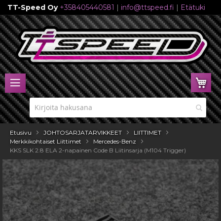
TT-Speed Oy
+358405440581
|
info@ttspeed.fi
|
Etätuki
Skip
to
Content
Ost
Etusivu
JOHTOSARJATARVIKKEET
LIITTIMET
Merkkikohtaiset Liittimet
Mercedes-Benz
KKS SLK 2.8 ELA 2-napainen Code B Liitinsarja (M104 Trigger)
Skip
to
the
end
of
the