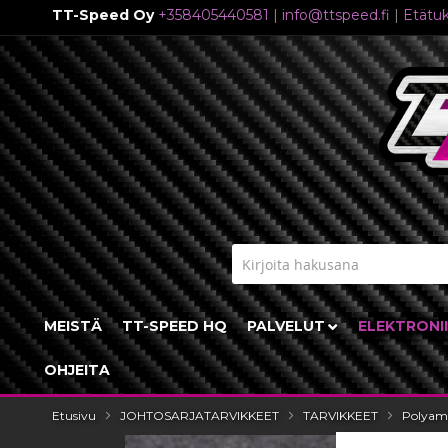
TT-Speed Oy
+358405440581
|
info@ttspeed.fi
|
Etätuk
Skip
to
Content
MEISTÄ
TT-SPEED HQ
PALVELUT
ELEKTRONI
OHJEITA
Etusivu
JOHTOSARJATARVIKKEET
TARVIKKEET
Polyami
Skip