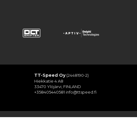
TT-Speed Oy
(2448190-2)
Hiekkatie 4 A8
33470 Ylöjärvi, FINLAND
+358405440581
info@ttspeed.fi