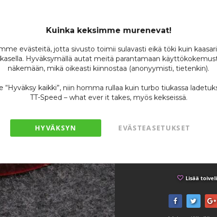
Kapt
33m
Kuinka keksimme murenevat!
me evästeitä, jotta sivusto toimii sulavasti eikä töki kuin kaasar
Tuotenumero
kasella. Hyväksymällä autat meitä parantamaan käyttökokemust
näkemään, mikä oikeasti kiinnostaa (anonyymisti, tietenkin).
Varastossa
Ole ensimmäin
se “Hyväksy kaikki”, niin homma rullaa kuin turbo tiukassa ladetuk
TT-Speed – what ever it takes, myös kekseissä.
20
/ 
HYVÄKSYN
EVÄSTEASETUKSET
Lisää toivel