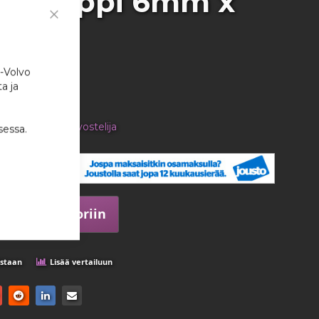
onteippi 6mm x
Close
Cookie
Bar
i-Volvo
:
1796
a ja
en tuotteen arvostelija
sessa.
,32 €
kappale
Lisää ostoskoriin
istaan
Lisää vertailuun