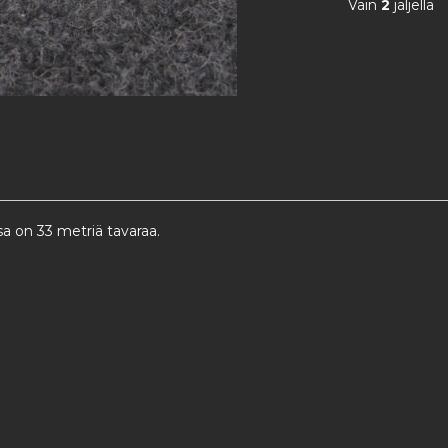
Vain
2
jäljellä
a on 33 metriä tavaraa.