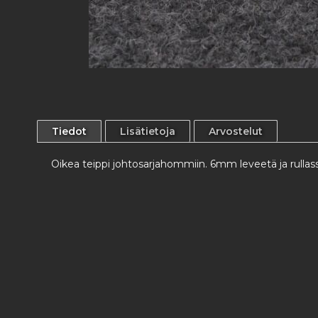
Skip
to
the
beginning
Tiedot
Lisätietoja
Arvostelut
of
the
images
Oikea teippi johtosarjahommiin. 6mm leveetä ja rullass
gallery