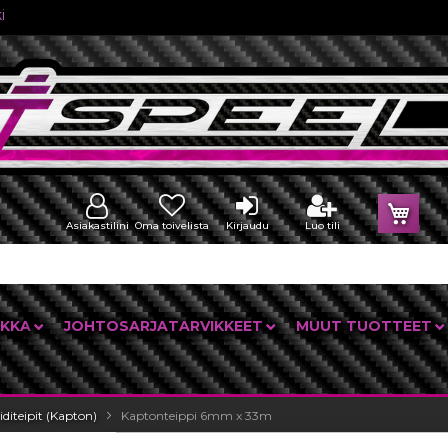
i
Osto
Asiakastilini
Oma toivelista
Kirjaudu
Luo tili
IKKA
JOHTOSARJATARVIKKEET
MUUT TUOTTEET
diteipit (Kapton)
Kaptonteippi 6mm x 33m