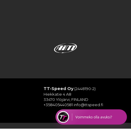
TT-Speed Oy
(2448190-2)
Hiekkatie 4 A8
33470 Ylöjärvi, FINLAND
+358405440581
info@ttspeed.fi
Voimmeko olla avuksi?