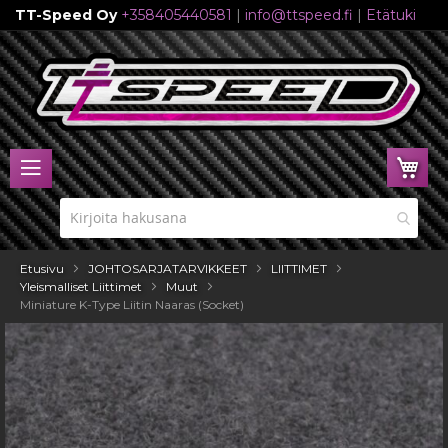
TT-Speed Oy
+358405440581
|
info@ttspeed.fi
|
Etätuki
Skip
to
Content
Ost
Etusivu
JOHTOSARJATARVIKKEET
LIITTIMET
Yleismalliset Liittimet
Muut
Miniature K-Type Liitin Naaras (Socket)
Skip
to
the
end
of
the