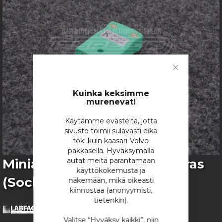
images
gallery
Close
Cookie
Bar
Kuinka keksimme
murenevat!
Käytämme evästeitä, jotta
sivusto toimii sulavasti eikä
töki kuin kaasari-Volvo
pakkasella. Hyväksymällä
Skip
Miniature K-Type Liitin Naaras
autat meitä parantamaan
to
käyttökokemusta ja
(Socket)
the
näkemään, mikä oikeasti
beginning
kiinnostaa (anonyymisti,
of
tietenkin).
the
images
Valitse “Hyväksy kaikki”, niin