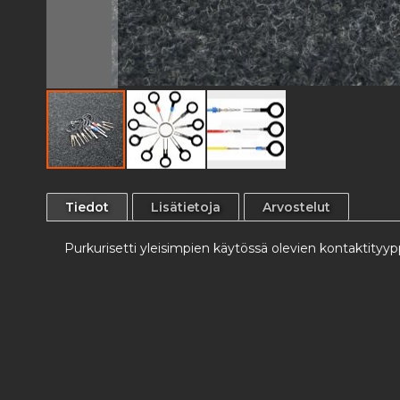
Skip
to
Tiedot
Lisätietoja
Arvostelut
the
beginning
Purkurisetti yleisimpien käytössä olevien kontaktityy
of
the
images
gallery