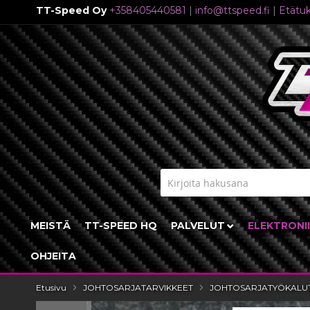
TT-Speed Oy
+358405440581
|
info@ttspeed.fi
|
Etätuk
Skip
to
Content
MEISTÄ
TT-SPEED HQ
PALVELUT
ELEKTRONI
OHJEITA
Etusivu
JOHTOSARJATARVIKKEET
JOHTOSARJATYÖKALU
Skip