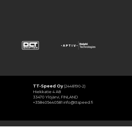
TT-Speed Oy
(2448190-2)
Hiekkatie 4 A8
33470 Ylöjärvi, FINLAND
+358405440581
info@ttspeed.fi