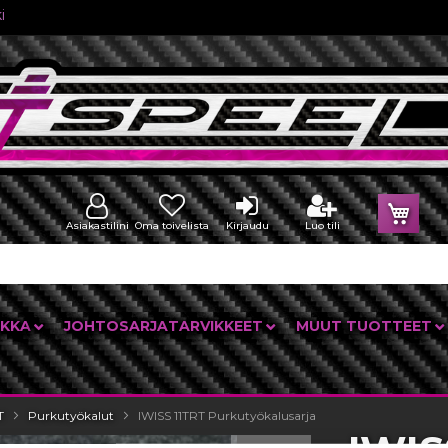
i
Osto
Asiakastilini
Oma toivelista
Kirjaudu
Luo tili
IKKA
JOHTOSARJATARVIKKEET
MUUT TUOTTEET
T
Purkutyökalut
IWISS 11TRT Purkutyökalusarja