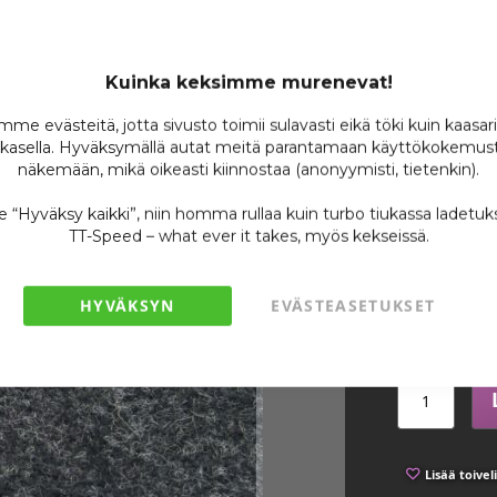
IWIS
Purk
Kuinka keksimme murenevat!
me evästeitä, jotta sivusto toimii sulavasti eikä töki kuin kaasar
kasella. Hyväksymällä autat meitä parantamaan käyttökokemust
näkemään, mikä oikeasti kiinnostaa (anonyymisti, tietenkin).
Tuotenumero
se “Hyväksy kaikki”, niin homma rullaa kuin turbo tiukassa ladetuk
Varastossa
TT-Speed – what ever it takes, myös kekseissä.
Ole ensimmäin
10,
HYVÄKSYN
EVÄSTEASETUKSET
/ 
Lisää toivel