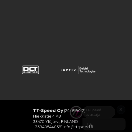
×
TT-Speed Oy
(2448190-2)
TT-Speed avustaja
Hiekkatie 4 A8
Hei! Voin auttaa etsimään TT-Spe
33470 Ylöjärvi, FINLAND
+358405440581
info@ttspeed.fi