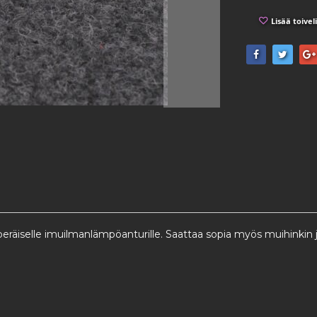
Lisää toivel
uperäiselle imuilmanlämpöanturille. Saattaa sopia myös muihinkin 