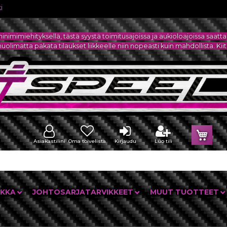
i
minimimiehityksellä, tästä syystä toimitusajoissa ja aukioloajoissa sa
olimatta pakata tilaukset liikkeelle niin nopeasti kuin mahdollista. Ki
Osto
Asiakastilini
Oma toivelista
Kirjaudu
Luo tili
IKKA
JOHTOSARJATARVIKKEET
MUUT TUOTTEET