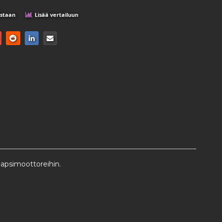
istaan
Lisää vertailuun
japsimoottoreihin.