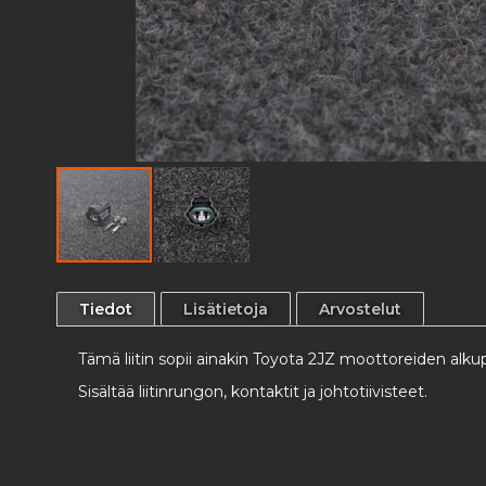
Skip
to
Tiedot
Lisätietoja
Arvostelut
the
beginning
Tämä liitin sopii ainakin Toyota 2JZ moottoreiden alk
of
the
Sisältää liitinrungon, kontaktit ja johtotiivisteet.
images
gallery