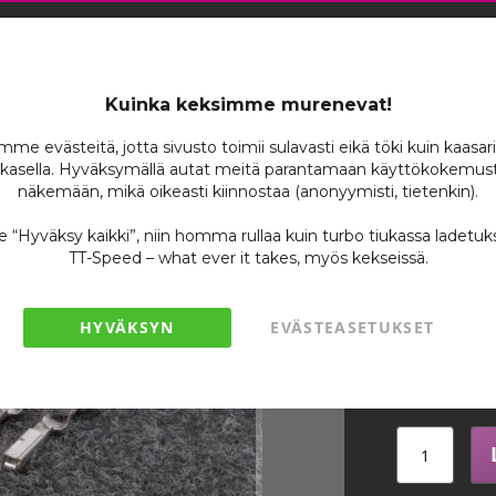
Merkkikohtaiset Liittimet
Toyota 2JZ Imulämpöanturin Liitinsarja
Toyo
Kuinka keksimme murenevat!
Imul
me evästeitä, jotta sivusto toimii sulavasti eikä töki kuin kaasar
kasella. Hyväksymällä autat meitä parantamaan käyttökokemust
Liiti
näkemään, mikä oikeasti kiinnostaa (anonyymisti, tietenkin).
se “Hyväksy kaikki”, niin homma rullaa kuin turbo tiukassa ladetuk
Tuotenumero
TT-Speed – what ever it takes, myös kekseissä.
Varastossa
Ole ensimmäin
HYVÄKSYN
EVÄSTEASETUKSET
9,
/ 