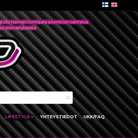
attaa olla hieman normaalia enemmän vaihtelua.
itos ymmärryksestä!
skori
LIFESTYLE
YHTEYSTIEDOT
UKK/FAQ