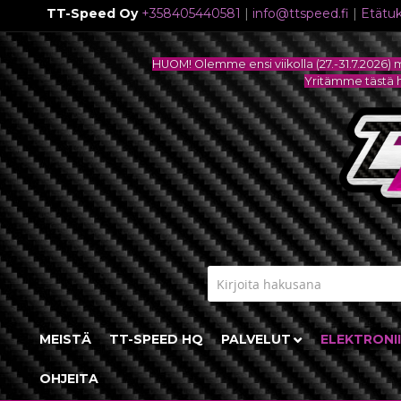
TT-Speed Oy
+358405440581
|
info@ttspeed.fi
|
Etätuk
Skip
to
HUOM! Olemme ensi viikolla (27.-31.7.2026) 
Content
Yritämme tästä hu
MEISTÄ
TT-SPEED HQ
PALVELUT
ELEKTRONI
OHJEITA