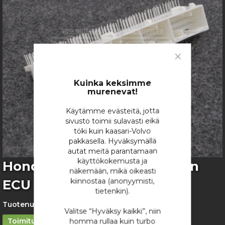
images
gallery
Close
Cookie
Bar
Kuinka keksimme
murenevat!
Käytämme evästeitä, jotta
sivusto toimii sulavasti eikä
töki kuin kaasari-Volvo
pakkasella. Hyväksymällä
autat meitä parantamaan
käyttökokemusta ja
Skip
Honda K Series 125-napainen
näkemään, mikä oikeasti
to
kiinnostaa (anonyymisti,
ECU Piirilevyliitin
the
tietenkin).
beginning
of
Tuotenumero:
2446
Valitse “Hyväksy kaikki”, niin
the
Toimitusaika n. 3vk
homma rullaa kuin turbo
images