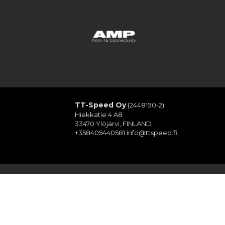
…
TT-Speed Oy
(2448190-2)
Hiekkatie 4 A8
33470 Ylöjärvi, FINLAND
+358405440581
info@ttspeed.fi