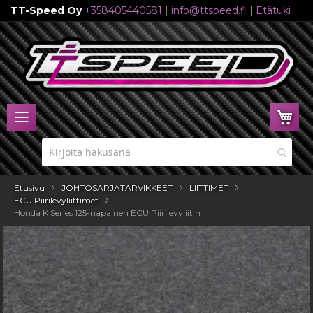
TT-Speed Oy
+358405440581
|
info@ttspeed.fi
|
Etätuki
Skip
to
Content
Ost
Etusivu
JOHTOSARJATARVIKKEET
LIITTIMET
ECU Piirilevyliittimet
Honda K Series 125-napainen ECU Piirilevyliitin
Skip
to
the
end
of
the