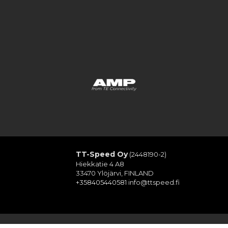
TT-Speed Oy
(2448190-2)
Hiekkatie 4 A8
33470 Ylöjärvi, FINLAND
+358405440581
info@ttspeed.fi