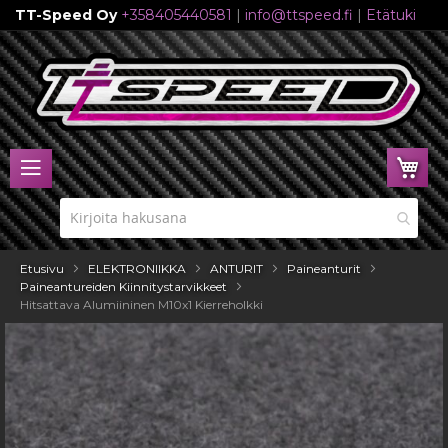
TT-Speed Oy
+358405440581
|
info@ttspeed.fi
|
Etätuki
Skip
to
Content
Ost
Etusivu
ELEKTRONIIKKA
ANTURIT
Paineanturit
Paineantureiden Kiinnitystarvikkeet
Hitsattava Alumiininen M10x1 Kierreholkki
Skip
to
the
end
of
the