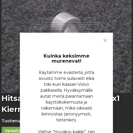
images
gallery
Close
Cookie
Bar
Kuinka keksimme
murenevat!
Käytämme evästeitä, jotta
sivusto toimii sulavasti eikä
töki kuin kaasari-Volvo
pakkasella. Hyväksymällä
Skip
Hitsattava Alumiininen M10x1
autat meitä parantamaan
to
käyttökokemusta ja
Kierreholkki
the
näkemään, mikä oikeasti
beginning
kiinnostaa (anonyymisti,
of
tietenkin).
Tuotenumero:
1325
the
Varastossa
images
Valitse “Hyväksy kaikki”, niin