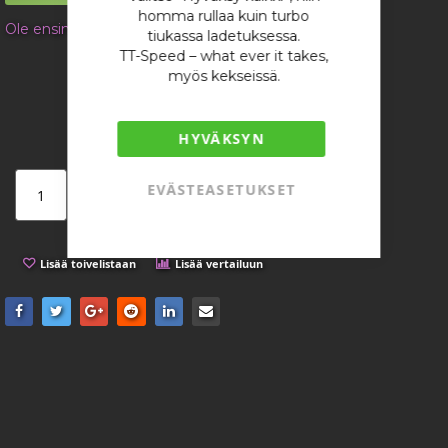
gallery
homma rullaa kuin turbo
Ole ensimmäinen tuotteen arvostelija
tiukassa ladetuksessa.
TT-Speed – what ever it takes,
6,53 €
myös kekseissä.
/ kappale
HYVÄKSYN
EVÄSTEASETUKSET
Lisää ostoskoriin
Lisää toivelistaan
Lisää vertailuun