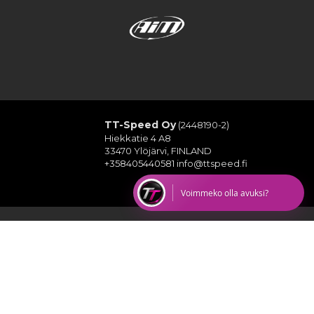
TT-Speed Oy
(2448190-2)
Hiekkatie 4 A8
33470 Ylöjärvi, FINLAND
+358405440581
info@ttspeed.fi
Voimmeko olla avuksi?