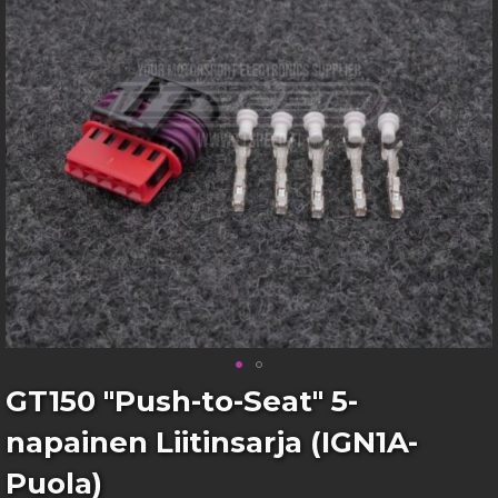
images
gallery
Skip
GT150 "Push-to-Seat" 5-
to
napainen Liitinsarja (IGN1A-
the
beginning
Puola)
of