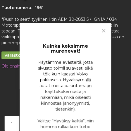
the
images
Tuotenumero:
1961
gallery
"Push to seat" tyylinen liitin AEM 30-2853 5 / IGN1A / 034
Motorsport puolille, eli tähän menee pinni ihan normaaliin
tapaan. Tässä on myös pieni boottiperä, eli onnistuu laittaa
vaikkapa liitinkumi perään! (3-napainen sopii ihan ok, tässä on
Close
Cookie
pienempi runko)
Bar
Kuinka keksimme
murenevat!
Varastossa
Käytämme evästeitä, jotta
Ole ensimmäinen tuotteen arvostelija
sivusto toimii sulavasti eikä
töki kuin kaasari-Volvo
10,15 €
pakkasella. Hyväksymällä
/ kappale
autat meitä parantamaan
käyttökokemusta ja
näkemään, mikä oikeasti
kiinnostaa (anonyymisti,
tietenkin).
Valitse “Hyväksy kaikki”, niin
Lisää ostoskoriin
homma rullaa kuin turbo