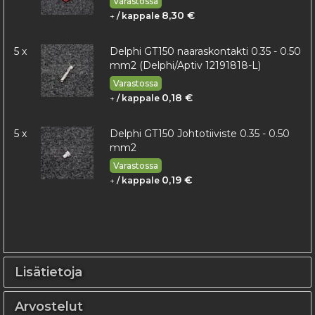
Varastossa
8,30 €
+
/ kappale
5 x
Delphi GT150 naaraskontakti 0.35 - 0.50
mm2 (Delphi/Aptiv 12191818-L)
Varastossa
0,18 €
+
/ kappale
5 x
Delphi GT150 Johtotiiviste 0.35 - 0.50
mm2
Varastossa
0,19 €
+
/ kappale
Lisätietoja
Arvostelut