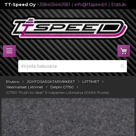
TT-Speed Oy
+358405440581
|
info@ttspeed.fi
|
Etätuki
Skip
to
Content
Ost
Etusivu
JOHTOSARJATARVIKKEET
LIITTIMET
Yleismalliset Liittimet
Delphi GT150
GT150 "Push-to-Seat" 5-napainen Liitinsarja (IGN1A-Puola)
Skip
to
the
end
of
the