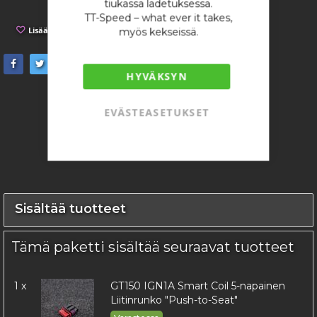
tiukassa ladetuksessa.
TT-Speed – what ever it takes,
Lisää toivelistaan
Lisää vertailuun
myös kekseissä.
HYVÄKSYN
EVÄSTEASETUKSET
Sisältää tuotteet
Tämä paketti sisältää seuraavat tuotteet
1 x
GT150 IGN1A Smart Coil 5-napainen
Liitinrunko "Push-to-Seat"