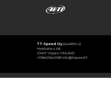
TT-Speed Oy
(2448190-2)
Hiekkatie 4 A8
33470 Ylöjärvi, FINLAND
+358405440581
info@ttspeed.fi