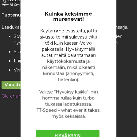
the
Close
images
Cookie
Bar
gallery
Kuinka keksimme
Tuotenumero:
4741
murenevat!
Laadukas aito Deutsch DTP 4-napainen Uros (Pin) liitinsarja.
Käytämme evästeitä, jotta
Soveltuu erityisesti flektien, pumppujen tai muiden
sivusto toimii sulavasti eikä
hyvän virrankeston vaativien kohteiden liittimeksi
töki kuin kaasari-Volvo
pakkasella. Hyväksymällä
Size 12 Solid kontakteilla (2.00 - 3.00mm2)
autat meitä parantamaan
Laippa esim. tulipeltiin kiinnitystä varten
käyttökokemusta ja
näkemään, mikä oikeasti
Virrankesto 25A per kontakti
kiinnostaa (anonyymisti,
tietenkin).
Varastossa
Valitse “Hyväksy kaikki”, niin
Ole ensimmäinen tuotteen arvostelija
homma rullaa kuin turbo
tiukassa ladetuksessa.
17,47 €
TT-Speed – what ever it takes,
/ kappale
myös kekseissä.
HYVÄKSYN