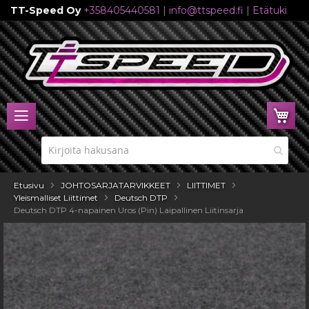
TT-Speed Oy
+358405440581
|
info@ttspeed.fi
|
Etätuki
Skip
to
Content
Ost
Etusivu
JOHTOSARJATARVIKKEET
LIITTIMET
Yleismalliset Liittimet
Deutsch DTP
Deutsch DTP 4-napainen Uros (Pin) Laipallinen Liitinsarja
Skip
to
the
end
of
the