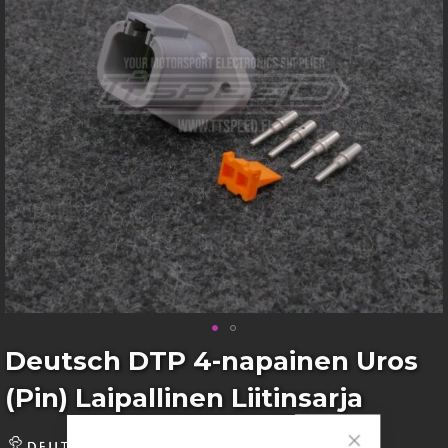
images
gallery
Skip
Deutsch DTP 4-napainen Uros
to
(Pin) Laipallinen Liitinsarja
the
beginning
of