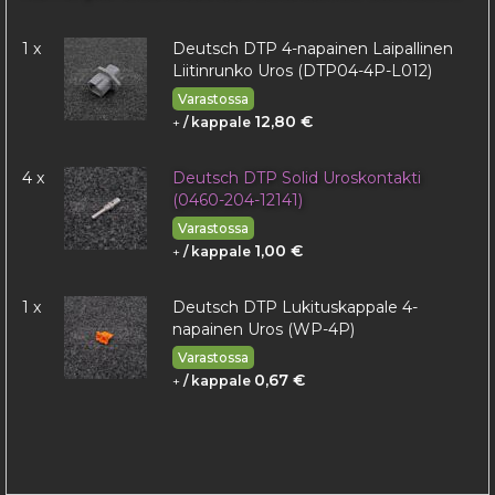
1 x
Deutsch DTP 4-napainen Laipallinen
Liitinrunko Uros (DTP04-4P-L012)
Varastossa
12,80 €
+
/ kappale
4 x
Deutsch DTP Solid Uroskontakti
(0460-204-12141)
Varastossa
1,00 €
+
/ kappale
1 x
Deutsch DTP Lukituskappale 4-
napainen Uros (WP-4P)
Varastossa
0,67 €
+
/ kappale