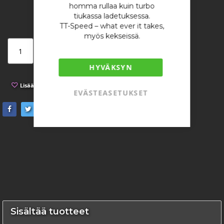
homma rullaa kuin turbo
tiukassa ladetuksessa.
TT-Speed – what ever it takes,
myös kekseissä.
Lisää ostoskoriin
HYVÄKSYN
Lisää toivelistaan
Lisää vertailuun
EVÄSTEASETUKSET
Sisältää tuotteet