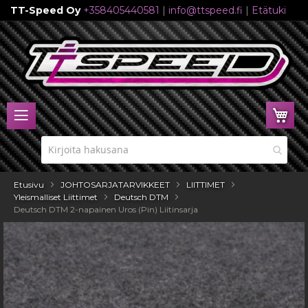
TT-Speed Oy
+358405440581
|
info@ttspeed.fi
|
Etätuki
Skip
to
Content
Ost
Etusivu
JOHTOSARJATARVIKKEET
LIITTIMET
Yleismalliset Liittimet
Deutsch DTM
Deutsch DTM 2-napainen Uros (Pin) Liitinsarja
Skip
to
the
end
of
the