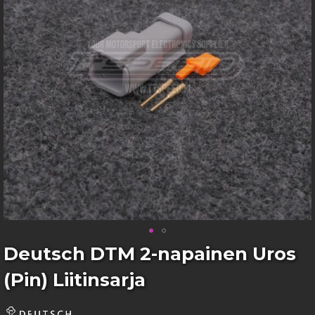
images
gallery
Skip
Deutsch DTM 2-napainen Uros
to
(Pin) Liitinsarja
the
beginning
of