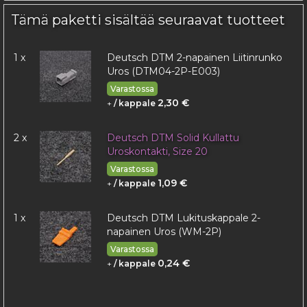
Tämä paketti sisältää seuraavat tuotteet
1 x
Deutsch DTM 2-napainen Liitinrunko
Uros (DTM04-2P-E003)
Varastossa
2,30 €
+
/ kappale
2 x
Deutsch DTM Solid Kullattu
Uroskontakti, Size 20
Varastossa
1,09 €
+
/ kappale
1 x
Deutsch DTM Lukituskappale 2-
napainen Uros (WM-2P)
Varastossa
0,24 €
+
/ kappale