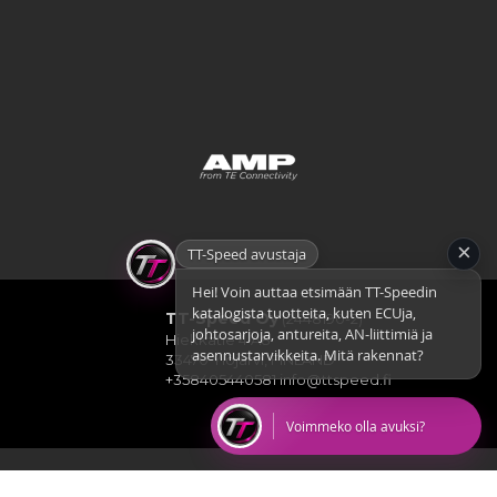
×
TT-Speed avustaja
Hei! Voin auttaa etsimään TT-Speedin
katalogista tuotteita, kuten ECUja,
TT-Speed Oy
(2448190-2)
johtosarjoja, antureita, AN-liittimiä ja
Hiekkatie 4 A8
asennustarvikkeita. Mitä rakennat?
33470 Ylöjärvi, FINLAND
+358405440581
info@ttspeed.fi
Voimmeko olla avuksi?