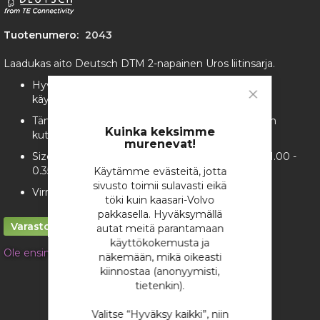
the
images
gallery
Tuotenumero:
2043
Laadukas aito Deutsch DTM 2-napainen Uros liitinsarja.
Hyvä pienikokoinen yleisliitin moniin eri
käyttötarkoituksiin
Close
Cookie
Tämän perään saa hyvin laitettua esim. Raychem
Bar
Kuinka keksimme
kutistemuodon tai SCL "bootin"
murenevat!
Size 20 Kullatuilla Solid kontakteilla (16-22 AWG, 1.00 -
0.35 mm2)
Käytämme evästeitä, jotta
sivusto toimii sulavasti eikä
Virrankesto 7.5A per kontakti
töki kuin kaasari-Volvo
pakkasella. Hyväksymällä
Varastossa
autat meitä parantamaan
käyttökokemusta ja
Ole ensimmäinen tuotteen arvostelija
näkemään, mikä oikeasti
kiinnostaa (anonyymisti,
4,72 €
tietenkin).
/ kappale
Valitse “Hyväksy kaikki”, niin