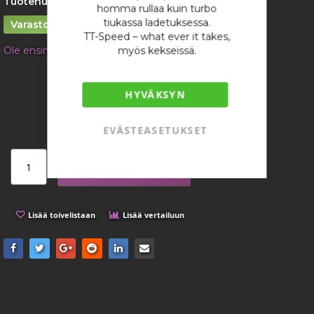
Tuotenumero:
2460
homma rullaa kuin turbo
tiukassa ladetuksessa.
Varastossa
TT-Speed – what ever it takes,
Ole ensimmäinen tuotteen arvostelija
myös kekseissä.
6,28 €
HYVÄKSYN
/ kappale
EVÄSTEASETUKSET
Lisää ostoskoriin
Lisää toivelistaan
Lisää vertailuun