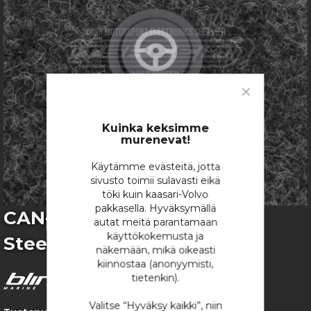
gallery
Close
Cookie
Bar
Kuinka keksimme
murenevat!
Käytämme evästeitä, jotta
sivusto toimii sulavasti eikä
töki kuin kaasari-Volvo
pakkasella. Hyväksymällä
Skip
CAN-Näppäimistön Ikoni -
autat meitä parantamaan
to
käyttökokemusta ja
Steering
the
näkemään, mikä oikeasti
beginning
kiinnostaa (anonyymisti,
of
tietenkin).
the
images
Valitse “Hyväksy kaikki”, niin
gallery