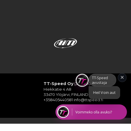
×
TT-Speed avustaja
TT-Speed Oy
(2448190-2)
Hiekkatie 4 A8
Hei! Voin auttaa etsimään
33470 Ylöjärvi, FINLAND
+358405440581
info@ttspeed.fi
Voimmeko olla avuksi?