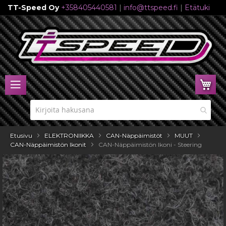
TT-Speed Oy
+358405440581
|
info@ttspeed.fi
|
Etätuki
Skip
to
Content
Ost
Etusivu
ELEKTRONIIKKA
CAN-Näppäimistöt
MUUT
CAN-Näppäimistön Ikonit
CAN-Näppäimistön Ikoni - Steering
Skip
to
the
end
of
the
images