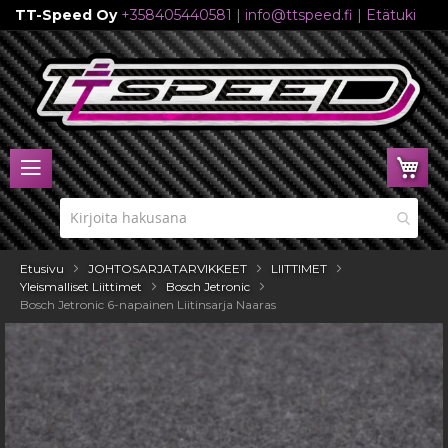
TT-Speed Oy
+358405440581
|
info@ttspeed.fi
|
Etätuki
Skip
to
Content
Ost
Etusivu
JOHTOSARJATARVIKKEET
LIITTIMET
Yleismalliset Liittimet
Bosch Jetronic
Bosch Jetronic 6-napainen Liitinsarja Naaras
Skip
to
the
end
of
the