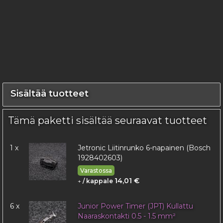
Sisältää tuotteet
Tämä paketti sisältää seuraavat tuotteet
1 x
Jetronic Liitinrunko 6-napainen (Bosch
1928402603)
Varastossa
14,01 €
+
/ kappale
6 x
Junior Power Timer (JPT) Kullattu
Naaraskontakti 0.5 - 1.5 mm²