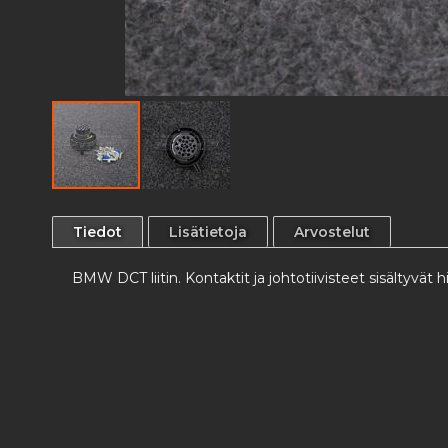
Skip
to
Tiedot
Lisätietoja
Arvostelut
the
beginning
BMW DCT liitin. Kontaktit ja johtotiivisteet sisältyvät h
of
the
images
gallery