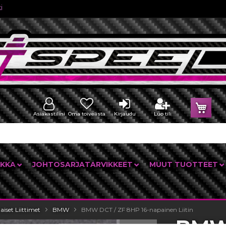
i
Osto
Asiakastilini
Oma toivelista
Kirjaudu
Luo tili
IKKA
JOHTOSARJATARVIKKEET
MUUT TUOTTEET
iset Liittimet
BMW
BMW DCT / ZF 8HP 16-napainen Liitin