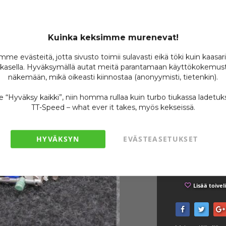
BMW 
napa
Kuinka keksimme murenevat!
Tuotenumero
me evästeitä, jotta sivusto toimii sulavasti eikä töki kuin kaasar
kasella. Hyväksymällä autat meitä parantamaan käyttökokemust
Varastossa
näkemään, mikä oikeasti kiinnostaa (anonyymisti, tietenkin).
Ole ensimmäin
se “Hyväksy kaikki”, niin homma rullaa kuin turbo tiukassa ladetuk
49
TT-Speed – what ever it takes, myös kekseissä.
/ 
HYVÄKSYN
EVÄSTEASETUKSET
Lisää toivel