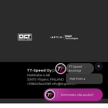
×
TT-Speed Oy
(2448190-2)
TT-Speed avustaja
Hiekkatie 4 A8
Hei! Voin auttaa etsimään TT-Speedin kat
33470 Ylöjärvi, FINLAND
+358405440581
info@ttspeed.fi
Voimmeko olla avuksi?