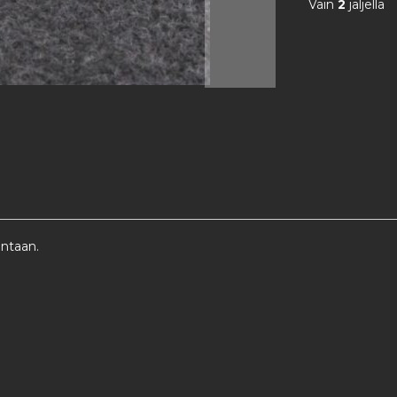
Vain
2
jäljellä
intaan.