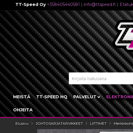
TT-Speed Oy
+358405440581
|
info@ttspeed.fi
|
Etätuk
Skip
to
Content
MEISTÄ
TT-SPEED HQ
PALVELUT
ELEKTRONI
OHJEITA
Etusivu
JOHTOSARJATARVIKKEET
LIITTIMET
Merkkikohta
Skip