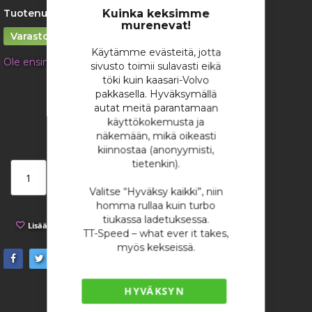
Cookie
gallery
Bar
Tuotenumero:
4292
Kuinka keksimme
murenevat!
Varastossa
Käytämme evästeitä, jotta
Ole ensimmäinen tuotteen arvostelija
sivusto toimii sulavasti eikä
töki kuin kaasari-Volvo
3,77 €
pakkasella. Hyväksymällä
/ kappale
autat meitä parantamaan
käyttökokemusta ja
näkemään, mikä oikeasti
kiinnostaa (anonyymisti,
tietenkin).
Lisää ostoskoriin
Valitse “Hyväksy kaikki”, niin
homma rullaa kuin turbo
tiukassa ladetuksessa.
Lisää toivelistaan
Lisää vertailuun
TT-Speed – what ever it takes,
myös kekseissä.
HYVÄKSYN