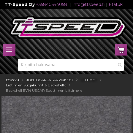
TT-Speed Oy
+358405440581
|
info@ttspeed.fi
|
Etätuki
Skip
to
Content
Ost
Etusivu
JOHTOSARJATARVIKKEET
LIITTIMET
Liittimien Suojakumit & Backshellit
Backshell EV14 USCAR Suuttimen Liittimelle
Skip
to
the
end
of
the