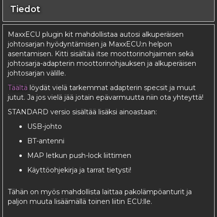
Tiedot
MaxxECU plugin kit mahdollistaa autosi alkuperäisen
johtosarjan hyödyntämisen ja MaxxECU:n helpon
asentamisen. Kitti sisältää itse moottorinohjaimen sekä
johtosarja-adapterin moottorinohjauksen ja alkuperäisen
johtosarjan välille.
Täältä
löydät vielä tarkemmat adapterin specsit ja muut
jutut. Ja jos vielä jää jotain epävarmuutta niin ota yhteyttä!
STANDARD versio sisältää lisäksi ainoastaan:
USB-johto
BT-antenni
MAP letkun push-lock liittimen
Käyttöohjekirja ja tarrat tietysti!
Tähän on myös mahdollista laittaa pakolämpöanturit ja
paljon muuta lisäämällä toinen liitin ECU:lle.