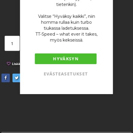
1 655,93 €
tietenkin).
/ kappale
Valitse “Hyväksy kaikki”, niin
homma rullaa kuin turbo
tiukassa ladetuksessa.
TT-Speed – what ever it takes,
myös kekseissä.
Lisää ostoskoriin
HYVÄKSYN
Lisää toivelistaan
Lisää vertailuun
EVÄSTEASETUKSET