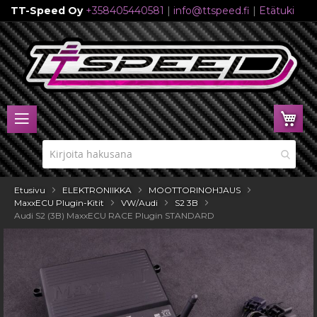
TT-Speed Oy
+358405440581
|
info@ttspeed.fi
|
Etätuki
Skip
to
Content
Ost
Etusivu
ELEKTRONIIKKA
MOOTTORINOHJAUS
MaxxECU Plugin-Kitit
VW/Audi
S2 3B
Audi S2 (3B) MaxxECU RACE Plugin STANDARD
Skip
to
the
end
of
the