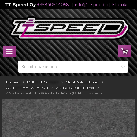
TT-Speed Oy
+358405440581
|
info@ttspeed.fi
|
Etätuki
Skip
to
Content
Ost
Etusivu
MUUT TUOTTEET
Muut AN-Liittimet
AN-LIITTIMET & LETKUT
AN-Läpivientiliittimet
AN8 Läpivientiliitin 90-astetta Teflon (PTFE) Tiivisteellä
Skip
to
the
end
of
the