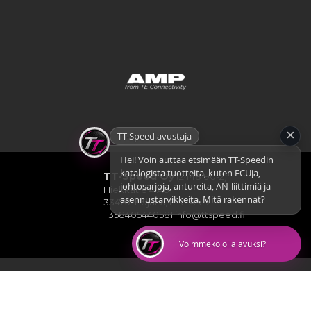
×
TT-Speed avustaja
Hei! Voin auttaa etsimään TT-Speedin
katalogista tuotteita, kuten ECUja,
TT-Speed Oy
(2448190-2)
johtosarjoja, antureita, AN-liittimiä ja
Hiekkatie 4 A8
asennustarvikkeita. Mitä rakennat?
33470 Ylöjärvi, FINLAND
+358405440581
info@ttspeed.fi
Voimmeko olla avuksi?