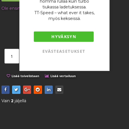
homma rullaa kuin turbo
gallery
tiukassa ladetuksessa.
Ole ensimmäinen tuotteen arvostelija
TT-Speed – what ever it takes,
16,82 €
myös kekseissä.
/ kappale
HYVÄKSYN
EVÄSTEASETUKSET
Lisää ostoskoriin
Lisää toivelistaan
Lisää vertailuun
Vain
2
jäljellä