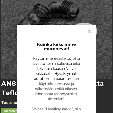
images
gallery
Close
Cookie
Bar
Kuinka keksimme
murenevat!
Käytämme evästeitä, jotta
sivusto toimii sulavasti eikä
töki kuin kaasari-Volvo
pakkasella. Hyväksymällä
autat meitä parantamaan
Skip
AN8 Läpivientiliitin 90-astetta
käyttökokemusta ja
to
näkemään, mikä oikeasti
Teflon (PTFE) Tiivisteellä
the
kiinnostaa (anonyymisti,
beginning
tietenkin).
of
Tuotenumero:
4871
the
Valitse “Hyväksy kaikki”, niin
Varastossa
images