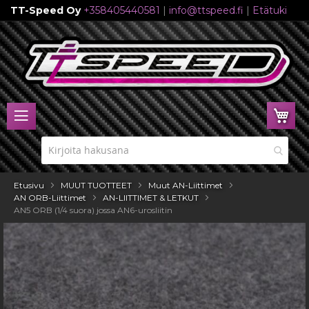
TT-Speed Oy
+358405440581
|
info@ttspeed.fi
|
Etätuki
Skip
to
Content
Ost
Etusivu
MUUT TUOTTEET
Muut AN-Liittimet
AN ORB-Liittimet
AN-LIITTIMET & LETKUT
AN5 ORB (1/4 suora) jossa AN6-urosliitin
Skip
to
the
end
of
the