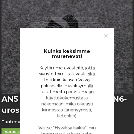
images
gallery
Close
Cookie
Bar
Kuinka keksimme
murenevat!
Käytämme evästeitä, jotta
sivusto toimii sulavasti eikä
töki kuin kaasari-Volvo
pakkasella. Hyväksymällä
autat meitä parantamaan
Skip
AN5 ORB (1/4 suora) jossa AN6-
käyttökokemusta ja
to
näkemään, mikä oikeasti
urosliitin
the
kiinnostaa (anonyymisti,
beginning
tietenkin).
of
Tuotenumero:
2127
the
Valitse “Hyväksy kaikki”, niin
Varastossa
images
homma rullaa kuin turbo