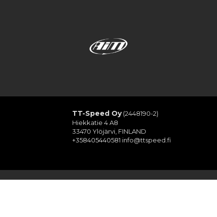
TT-Speed Oy
(2448190-2)
Hiekkatie 4 A8
33470 Ylöjärvi, FINLAND
+358405440581
info@ttspeed.fi