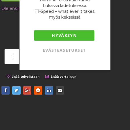
gallery
tiukassa ladetuksessa.
Ole ensimmäinen tuotteen arvostelija
TT-Speed – what ever it takes,
myös kekseissä.
5,43 €
/ kappale
HYVÄKSYN
EVÄSTEASETUKSET
Lisää ostoskoriin
Lisää toivelistaan
Lisää vertailuun