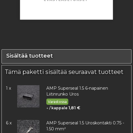
Sisältää tuotteet
Tämä paketti sisältää seuraavat tuotteet
1 x
AMP Superseal 1.5 6-napainen
Liitinrunko Uros
Varastossa
1,81 €
+
/ kappale
6 x
AMP Superseal 1.5 Uroskontakti 0.75 -
1.50 mm²