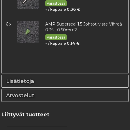
Varastossa
0,36 €
+
/ kappale
6 x
AMP Superseal 1.5 Johtotiiviste Vihreä
0.35 - 0.50mm2
Varastossa
0,14 €
+
/ kappale
Lisätietoja
Arvostelut
Liittyvät tuotteet