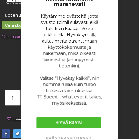
the
murenevat!
images
gallery
Tuotenumero:
2020
Käytämme evästeitä, jotta
sivusto toimii sulavasti eikä
Varastossa
töki kuin kaasari-Volvo
pakkasella. Hyväksymällä
Ole ensimmäinen tuotteen arvostelija
autat meitä parantamaan
4,81 €
käyttökokemusta ja
näkemään, mikä oikeasti
/ kappale
kiinnostaa (anonyymisti,
tietenkin).
Valitse “Hyväksy kaikki”, niin
homma rullaa kuin turbo
tiukassa ladetuksessa.
TT-Speed – what ever it takes,
Lisää ostoskoriin
myös kekseissä.
Lisää toivelistaan
Lisää vertailuun
HYVÄKSYN
EVÄSTEASETUKSET