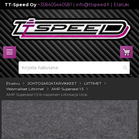
TT-Speed Oy
+358405440581
|
info@ttspeed.fi
|
Etätuki
Skip
to
Content
Ost
Etusivu
JOHTOSARJATARVIKKEET
LIITTIMET
Yleismalliset Liittimet
AMP Superseal 1.5
AMP Superseal 1.5 6-napainen Liitinsarja Uros
Skip
to
the
end
of
the