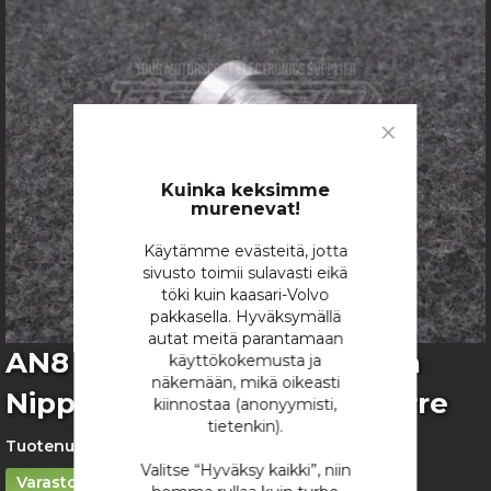
images
gallery
Close
Cookie
Bar
Kuinka keksimme
murenevat!
Käytämme evästeitä, jotta
sivusto toimii sulavasti eikä
töki kuin kaasari-Volvo
pakkasella. Hyväksymällä
autat meitä parantamaan
Skip
AN8 Alumiininen Hitsattava
käyttökokemusta ja
to
näkemään, mikä oikeasti
Nippa, 3/4"X16 UNF Uroskierre
the
kiinnostaa (anonyymisti,
beginning
tietenkin).
of
Tuotenumero:
1320
the
Valitse “Hyväksy kaikki”, niin
Varastossa
images