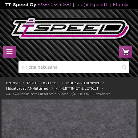
TT-Speed Oy
+358405440581
|
info@ttspeed.fi
|
Etätuki
Skip
to
Content
Ost
Etusivu
MUUT TUOTTEET
Muut AN-Liittimet
Hitsattavat AN-liittimet
AN-LIITTIMET & LETKUT
AN8 Alumiininen Hitsattava Nippa, 3/4"X16 UNF Uroskierre
Skip
to
the
end
of
the