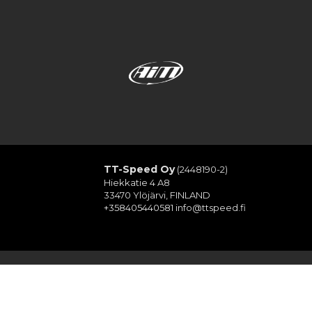
TT-Speed Oy
(2448190-2)
Hiekkatie 4 A8
33470 Ylöjärvi, FINLAND
+358405440581
info@ttspeed.fi