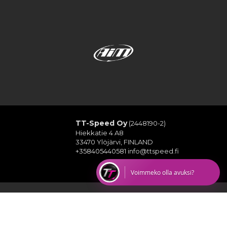
TT-Speed Oy
(2448190-2)
Hiekkatie 4 A8
33470 Ylöjärvi, FINLAND
+358405440581
info@ttspeed.fi
Voimmeko olla avuksi?