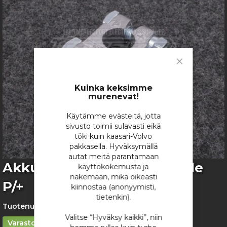
images
gallery
Close
Cookie
Bar
Kuinka keksimme
murenevat!
Käytämme evästeitä, jotta
sivusto toimii sulavasti eikä
töki kuin kaasari-Volvo
pakkasella. Hyväksymällä
autat meitä parantamaan
Skip
Akkukenkä Rengasliittimelle
käyttökokemusta ja
to
näkemään, mikä oikeasti
P/+
the
kiinnostaa (anonyymisti,
beginning
tietenkin).
of
Tuotenumero:
1567
the
Valitse “Hyväksy kaikki”, niin
Varastossa
images