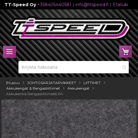
TT-Speed Oy
+358405440581
|
info@ttspeed.fi
|
Etätuki
Skip
to
Content
Ost
Etusivu
JOHTOSARJATARVIKKEET
LIITTIMET
Akkukengät & Rengasliittimet
Akkukengät
Akkukenkä Rengasliittimelle P/+
Skip
to
the
end
of
the