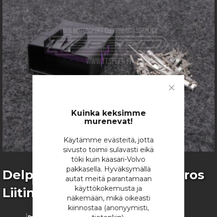
images
gallery
Close
Cookie
Bar
Kuinka keksimme
murenevat!
Käytämme evästeitä, jotta
sivusto toimii sulavasti eikä
töki kuin kaasari-Volvo
pakkasella. Hyväksymällä
Skip
Delphi GT150 16-napainen Uros
autat meitä parantamaan
to
käyttökokemusta ja
Liitinsarja
the
näkemään, mikä oikeasti
beginning
kiinnostaa (anonyymisti,
of