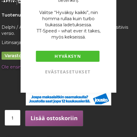
tietenkin).
the
images
Valitse “Hyväksy kaikki”, niin
gallery
Tuotenumero:
1196
homma rullaa kuin turbo
tiukassa ladetuksessa.
Delphi / Aptiv GT150 sarjan 16-napainen urosliitin, ei-vesitiivis
TT-Speed – what ever it takes,
versio.
myös kekseissä.
Liitinsarja sisältää liitinkontaktit.
Varastossa
HYVÄKSYN
Ole ensimmäinen tuotteen arvostelija
EVÄSTEASETUKSET
11,04 €
/ kappale
Lisää ostoskoriin