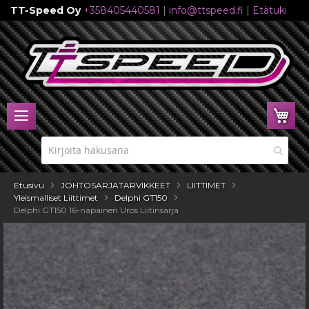
TT-Speed Oy
+358405440581
|
info@ttspeed.fi
|
Etätuki
Skip
to
Content
Ost
Etusivu
JOHTOSARJATARVIKKEET
LIITTIMET
Yleismalliset Liittimet
Delphi GT150
Delphi GT150 16-napainen Uros Liitinsarja
Skip
to
the
end
of
the