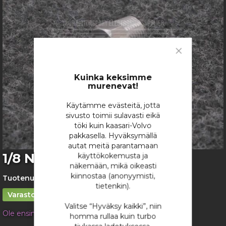
gallery
Close
Cookie
Bar
Kuinka keksimme
murenevat!
Käytämme evästeitä, jotta
sivusto toimii sulavasti eikä
töki kuin kaasari-Volvo
pakkasella. Hyväksymällä
autat meitä parantamaan
Skip
1/8 NPT RST Tulppa
käyttökokemusta ja
to
näkemään, mikä oikeasti
the
kiinnostaa (anonyymisti,
Tuotenumero:
4808
beginning
tietenkin).
of
Varastossa
the
Valitse “Hyväksy kaikki”, niin
Ole ensimmäinen tuotteen arvostelija
images
homma rullaa kuin turbo
gallery