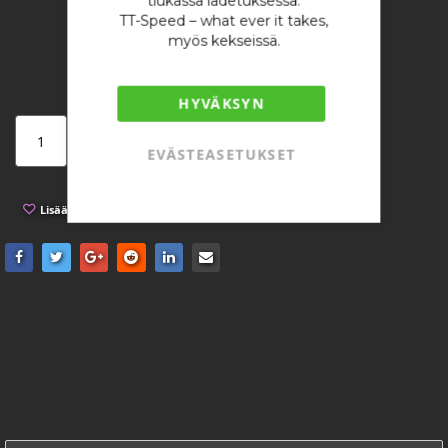
tiukassa ladetuksessa.
4,89 €
TT-Speed – what ever it takes,
/ kappale
myös kekseissä.
HYVÄKSYN
Lisää ostoskoriin
EVÄSTEASETUKSET
Lisää toivelistaan
Lisää vertailuun