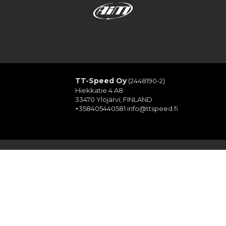
TT-Speed Oy
(2448190-2)
Hiekkatie 4 A8
33470 Ylöjärvi, FINLAND
+358405440581
info@ttspeed.fi