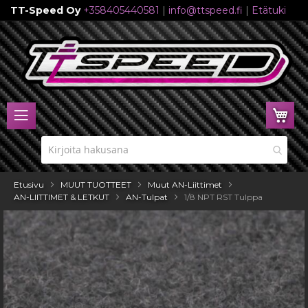
TT-Speed Oy
+358405440581
|
info@ttspeed.fi
|
Etätuki
Skip
to
Content
Ost
Etusivu
MUUT TUOTTEET
Muut AN-Liittimet
AN-LIITTIMET & LETKUT
AN-Tulpat
1/8 NPT RST Tulppa
Skip
to
the
end
of
the
images