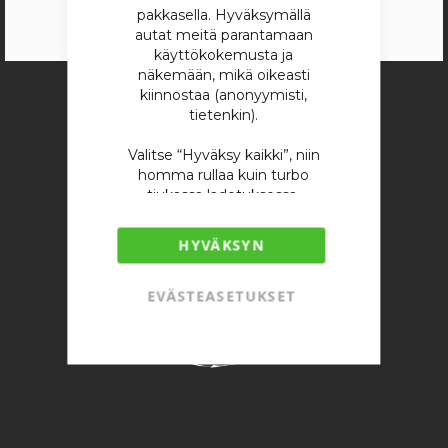
pakkasella. Hyväksymällä
autat meitä parantamaan
käyttökokemusta ja
näkemään, mikä oikeasti
kiinnostaa (anonyymisti,
tietenkin).
Valitse “Hyväksy kaikki”, niin
homma rullaa kuin turbo
tiukassa ladetuksessa.
TT-Speed – what ever it takes,
myös kekseissä.
HYVÄKSYN
EVÄSTEASETUKSET