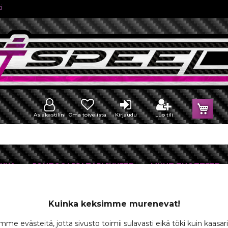
i
Osto
Asiakastilini
Oma toivelista
Kirjaudu
Luo tili
IKKA
JOHTOSARJATARVIKKEET
MUUT TUOTTEET
Kuinka keksimme murenevat!
l
me evästeitä, jotta sivusto toimii sulavasti eikä töki kuin kaasar