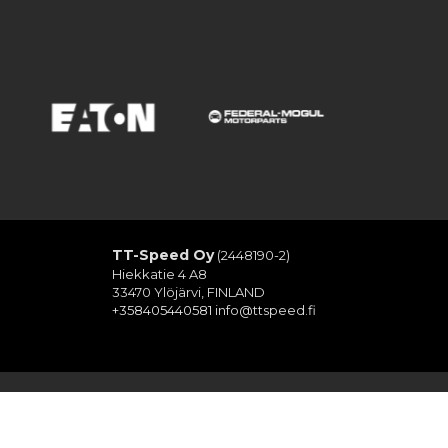
TT-Speed Oy
(2448190-2)
Hiekkatie 4 A8
33470 Ylöjärvi, FINLAND
+358405440581
info@ttspeed.fi