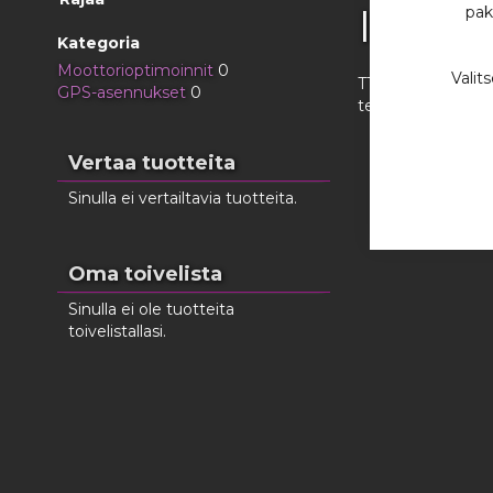
Indust
pak
Kategoria
Moottorioptimoinnit
0
Valit
TT-Speed tarjoaa p
GPS-asennukset
0
teollisuuden huol
Vertaa tuotteita
Sinulla ei vertailtavia tuotteita.
Oma toivelista
Sinulla ei ole tuotteita
toivelistallasi.