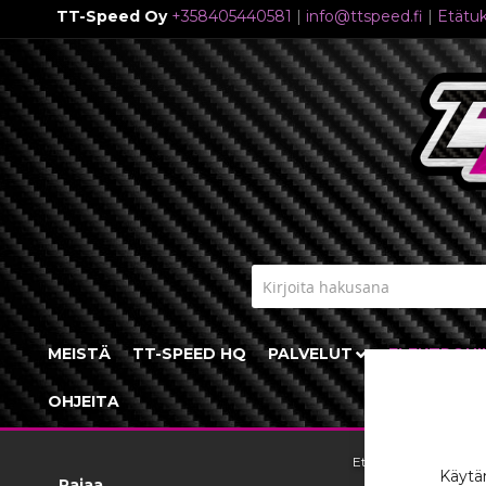
TT-Speed Oy
+358405440581
|
info@ttspeed.fi
|
Etätuk
Skip
to
Content
MEISTÄ
TT-SPEED HQ
PALVELUT
ELEKTRONI
OHJEITA
Etusivu
Industria
Käytäm
Rajaa