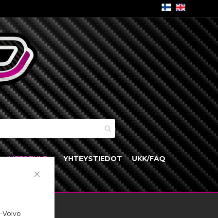
skori
LIFESTYLE
YHTEYSTIEDOT
UKK/FAQ
Close
Cookie
Bar
i-Volvo