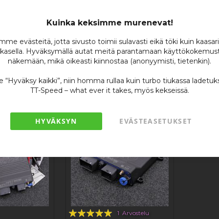
ONIIKKA
MOOTTORINOHJAUS
MaxxECU
MaxxECU RACE H2
Kuinka keksimme murenevat!
ECU RACE H2O
me evästeitä, jotta sivusto toimii sulavasti eikä töki kuin kaasar
kasella. Hyväksymällä autat meitä parantamaan käyttökokemust
näkemään, mikä oikeasti kiinnostaa (anonyymisti, tietenkin).
se “Hyväksy kaikki”, niin homma rullaa kuin turbo tiukassa ladetuk
TT-Speed – what ever it takes, myös kekseissä.
HYVÄKSYN
EVÄSTEASETUKSET
Rating:
1
Arvostelu