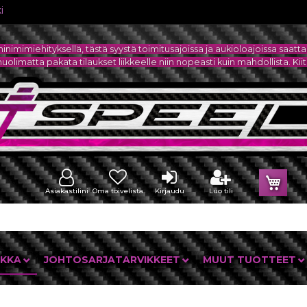
i
minimimiehityksellä, tästä syystä toimitusajoissa ja aukioloajoissa sa
olimatta pakata tilaukset liikkeelle niin nopeasti kuin mahdollista. Ki
Osto
Asiakastilini
Oma toivelista
Kirjaudu
Luo tili
IKKA
JOHTOSARJATARVIKKEET
MUUT TUOTTEET