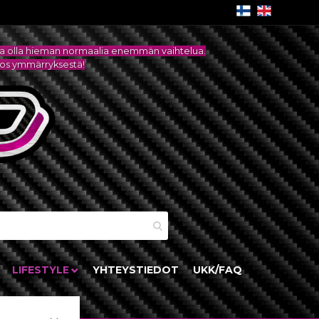
attaa olla hieman normaalia enemmän vaihtelua.
itos ymmärryksestä!
skori
LIFESTYLE
YHTEYSTIEDOT
UKK/FAQ