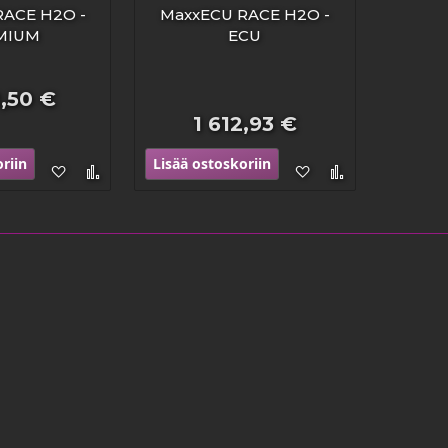
100%
RACE H2O -
MaxxECU RACE H2O -
MIUM
ECU
2,50 €
1 612,93 €
riin
Lisää ostoskoriin
Lisää
Lisää
Lisää
Lisää
toivelistaan
vertailuun
toivelistaan
vertailuun