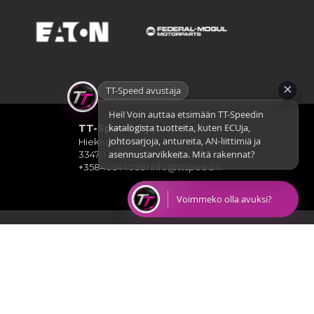
×
TT-Speed avustaja
Hei! Voin auttaa etsimään TT-Speedin
katalogista tuotteita, kuten ECUja,
TT-Speed Oy
(2448190-2)
johtosarjoja, antureita, AN-liittimiä ja
Hiekkatie 4 A8
asennustarvikkeita. Mitä rakennat?
33470 Ylöjärvi, FINLAND
+358405440581
info@ttspeed.fi
Voimmeko olla avuksi?