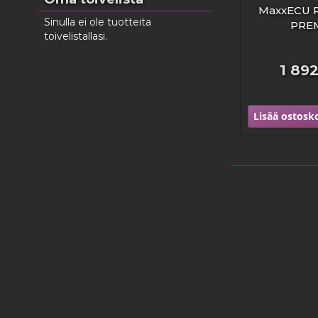
MaxxECU 
Sinulla ei ole tuotteita
PRE
toivelistallasi.
1 89
Lisää ostosko