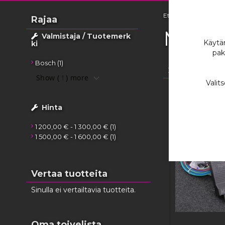
Etusivu
ELEKTR
Rajaa
Maxx
Valmistaja / Tuotemerk
Käytäm
ki
pak
tuote
Bosch
1
2
tuotetta
Show (
1
) more
Valit
Hinta
tuote
1 200,00 €
-
1 300,00 €
1
tuote
1 500,00 €
-
1 600,00 €
1
Vertaa tuotteita
Sinulla ei vertailtavia tuotteita.
Oma toivelista